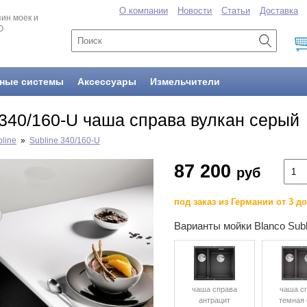
О компании
Новости
Статьи
Доставка
ин моек и
O
ные системы
Аксессуары
Измельчители
 340/160-U чаша справа вулкан серый
line
»
Subline 340/160-U
87 200
руб
под заказ из Германии от 3 д
Варианты мойки Blanco Subl
чаша справа
чаша с
антрацит
темная 