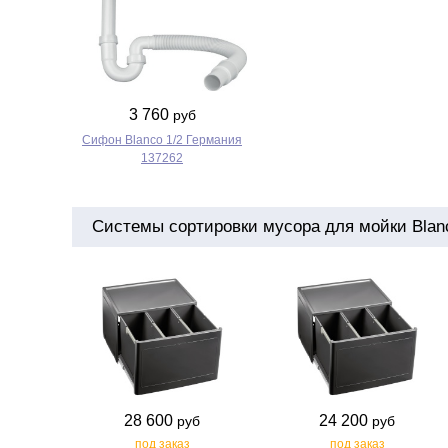
3 760
руб
Сифон Blanco 1/2 Германия
137262
Системы сортировки мусора для мойки Blanc
28 600
24 200
руб
руб
под заказ
под заказ