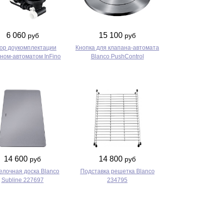
6 060
15 100
руб
руб
ор доукомплектации
Кнопка для клапана-автомата
ном-автоматом InFino
Blanco PushControl
14 600
14 800
руб
руб
елочная доска Blanco
Подставка решетка Blanco
Subline 227697
234795