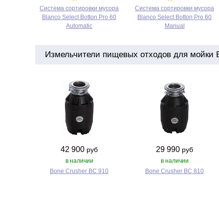
Система сортировки мусора
Система сортировки мусора
Blanco Select Botton Pro 60
Blanco Select Botton Pro 60
Automatic
Manual
Измельчители пищевых отходов для мойки Bl
42 900
29 990
руб
руб
в наличии
в наличии
Bone Crusher BC 910
Bone Crusher BC 810