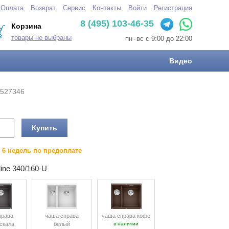
Оплата
Возврат
Сервис
Контакты
Войти
Регистрация
8 (495) 103-46-35
Корзина
товары не выбраны
пн
-
вс с 9:00 до 22:00
Видео
527346
Купить
о 6 недель по предоплате
ine 340/160-U
права
чаша справа
чаша справа кофе
скала
белый
в наличии