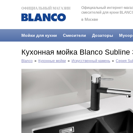
Официальный интернет-магаз
ОФИЦИАЛЬНЫЙ МАГАЗИН
смесителей для кухни BLANC
в Москве
Мойки для кухни
Смесители
Дозаторы
Мусор
Кухонная мойка Blanco Subline
Blanco
»
Кухонные мойки
»
Искусственный камень
»
Серия Sub