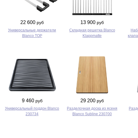
22 600
13 900
руб
руб
Универсальные держатели
Складная решетка Blanco
Наб
Blanco TOP
Klappmatte
клапа
9 460
29 200
руб
руб
Универсальный поддон Blanco
Разделочная доска из ясеня
Разд
230734
Blanco Subline 230700