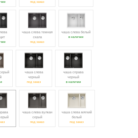
ичии
под заказ
лева
чаша слева темная
чаша слева белый
цит
скала
в наличии
ичии
под заказ
серый
чаша слева
чаша справа
й
черный
черный
ии
под заказ
в наличии
права
чаша слева вулкан
чаша слева мягкий
серый
серый
белый
аказ
под заказ
под заказ