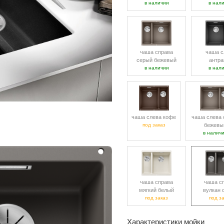
в наличии
в нал
чаша справа
чаша с
серый бежевый
антра
в наличии
в нал
чаша слева кофе
чаша слева 
под заказ
бежевы
в налич
чаша справа
чаша с
мягкий белый
вулкан 
под заказ
под з
Характеристики мойки