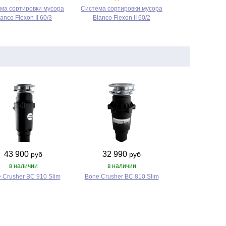
ма сортировки мусора
Система сортировки мусора
anco Flexon II 60/3
Blanco Flexon II 60/2
43 900
32 990
руб
руб
в наличии
в наличии
 Crusher BC 910 Slim
Bone Crusher BC 810 Slim