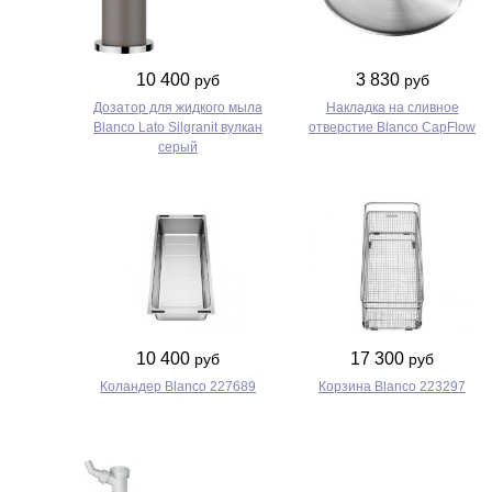
10 400
3 830
руб
руб
Дозатор для жидкого мыла
Накладка на сливное
Blanco Lato Silgranit вулкан
отверстие Blanco CapFlow
серый
10 400
17 300
руб
руб
Коландер Blanco 227689
Корзина Blanco 223297