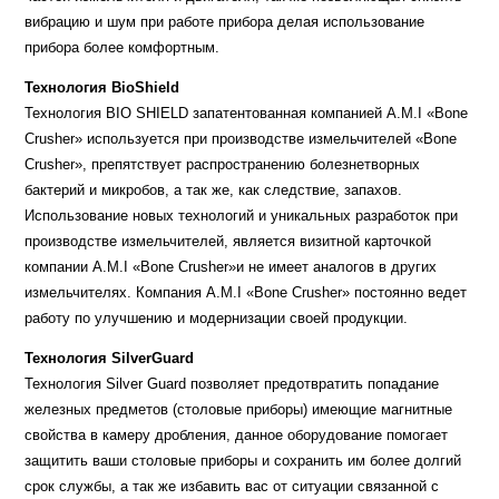
вибрацию и шум при работе прибора делая использование
прибора более комфортным.
Технология BioShield
Технология BIO SHIELD запатентованная компанией A.M.I «Bone
Crusher» используется при производстве измельчителей «Bone
Crusher», препятствует распространению болезнетворных
бактерий и микробов, а так же, как следствие, запахов.
Использование новых технологий и уникальных разработок при
производстве измельчителей, является визитной карточкой
компании A.M.I «Bone Crusher»и не имеет аналогов в других
измельчителях. Компания A.M.I «Bone Crusher» постоянно ведет
работу по улучшению и модернизации своей продукции.
Технология SilverGuard
Технология Silver Guard позволяет предотвратить попадание
железных предметов (столовые приборы) имеющие магнитные
свойства в камеру дробления, данное оборудование помогает
защитить ваши столовые приборы и сохранить им более долгий
срок службы, а так же избавить вас от ситуации связанной с