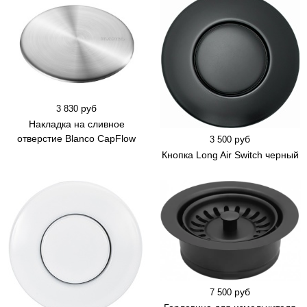
руб
3 830
Накладка на сливное
отверстие Blanco CapFlow
руб
3 500
Кнопка Long Air Switch черный
руб
7 500