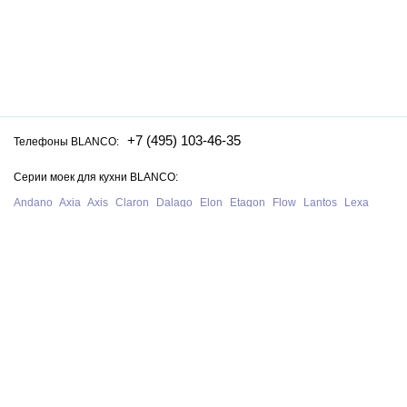
+7 (495) 103-46-35
Телефоны BLANCO:
Серии моек для кухни BLANCO:
Andano
Axia
Axis
Claron
Dalago
Elon
Etagon
Flow
Lantos
Lexa
Legra
Lemis
Livit
Metra
Naya
Pleon
Solis
Supra
Subline
Tipo
Zenar
Zerox
Zia
Серии смесителей для кухни BLANCO:
Alta
Ambis
Avona
Bravon
Carena
Catris
Culina
Daras
Evol
Fontas
Kano
Lanora
Linus
Linee
Mida
Mili
Mila
Tivo
Trima
Wega
Официальный сайт интернет-магазина моек и смесителей для кухни
Blanco в Москве. На нашем сайте представлен полный ассортимент
моек, раковин и смесителей для кухни Blanco из Германии, у нас вы
можете купить продукцию Blanco с бесплатной доставкой по всей