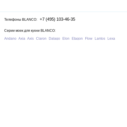
+7 (495) 103-46-35
Телефоны BLANCO:
Серии моек для кухни BLANCO:
Andano
Axia
Axis
Claron
Dalago
Elon
Etagon
Flow
Lantos
Lexa
Legra
Lemis
Livit
Metra
Naya
Pleon
Solis
Supra
Subline
Tipo
Zenar
Zerox
Zia
Серии смесителей для кухни BLANCO:
Alta
Ambis
Avona
Bravon
Carena
Catris
Culina
Daras
Evol
Fontas
Kano
Lanora
Linus
Linee
Mida
Mili
Mila
Tivo
Trima
Wega
Официальный сайт интернет-магазина моек и смесителей для кухни
Blanco в Москве. На нашем сайте представлен полный ассортимент
моек, раковин и смесителей для кухни Blanco из Германии, у нас вы
можете купить продукцию Blanco с бесплатной доставкой по всей
России при сумме заказа от 10 000 рублей.
В нашем магазине представлена только
оригинальная сантехника
немецкого производства BLANCO
.