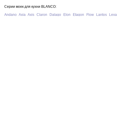
Серии моек для кухни BLANCO:
Andano
Axia
Axis
Claron
Dalago
Elon
Etagon
Flow
Lantos
Lexa
Legra
Lemis
Livit
Metra
Naya
Pleon
Solis
Supra
Subline
Tipo
Zenar
Zerox
Zia
Серии смесителей для кухни BLANCO:
Alta
Ambis
Avona
Bravon
Carena
Catris
Culina
Daras
Evol
Fontas
Kano
Lanora
Linus
Linee
Mida
Mili
Mila
Tivo
Trima
Wega
Официальный сайт интернет-магазина моек и смесителей для кухни
Blanco в Москве. На нашем сайте представлен полный ассортимент
моек, раковин и смесителей для кухни Blanco из Германии, у нас вы
можете купить продукцию Blanco с бесплатной доставкой по всей
России при сумме заказа от 10 000 рублей.
В нашем магазине представлена только
оригинальная сантехника
немецкого производства BLANCO
.
Политика конфиденциальности
© 2026 BLANCO GmbH + Co KG