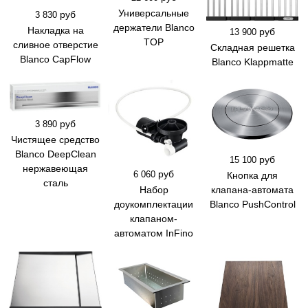
Универсальные
руб
3 830
держатели Blanco
Накладка на
руб
13 900
TOP
сливное отверстие
Складная решетка
Blanco CapFlow
Blanco Klappmatte
руб
3 890
Чистящее средство
Blanco DeepClean
руб
15 100
нержавеющая
руб
6 060
Кнопка для
сталь
Набор
клапана-автомата
доукомплектации
Blanco PushControl
клапаном-
автоматом InFino