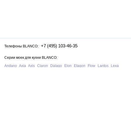
+7 (495) 103-46-35
Телефоны BLANCO:
Серии моек для кухни BLANCO:
Andano
Axia
Axis
Claron
Dalago
Elon
Etagon
Flow
Lantos
Lexa
Legra
Lemis
Livit
Metra
Naya
Pleon
Solis
Supra
Subline
Tipo
Zenar
Zerox
Zia
Серии смесителей для кухни BLANCO:
Alta
Ambis
Avona
Bravon
Carena
Catris
Culina
Daras
Evol
Fontas
Kano
Lanora
Linus
Linee
Mida
Mili
Mila
Tivo
Trima
Wega
Официальный сайт интернет-магазина моек и смесителей для кухни
Blanco в Москве. На нашем сайте представлен полный ассортимент
моек, раковин и смесителей для кухни Blanco из Германии, у нас вы
можете купить продукцию Blanco с бесплатной доставкой по всей