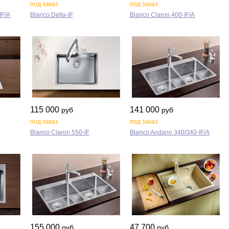
под заказ
под заказ
IF/A
Blanco Delta‑IF
Blanco Claron 400‑IF/A
115 000
141 000
руб
руб
под заказ
под заказ
Blanco Claron 550‑IF
Blanco Andano 340/340‑IF/A
155 000
47 700
руб
руб