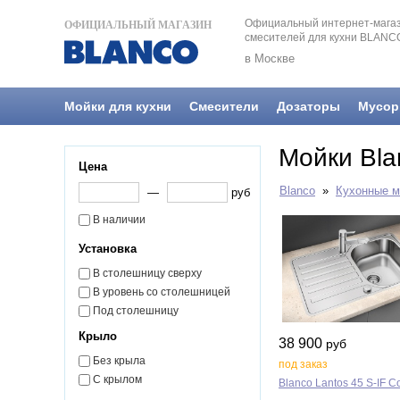
Официальный интернет-магаз
ОФИЦИАЛЬНЫЙ МАГАЗИН
смесителей для кухни BLANC
в Москве
Мойки для кухни
Смесители
Дозаторы
Мусор
Мойки Bla
Цена
Blanco
»
Кухонные м
—
руб
В наличии
Установка
В столешницу сверху
В уровень со столешницей
Под столешницу
Крыло
38 900
руб
Без крыла
под заказ
С крылом
Blanco Lantos 45 S‑IF 