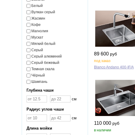
Белый
Вулкан серый
Жасмин
Кофе
Магнолия
Мускат
Мягкий белый
Серый
89 600
руб
Серый алюминий
под заказ
Серый бежевый
Blanco Andano 400‑IF/A
Темная скала
Чёрный
Шампань
Глубина чаши
см
Радиус углов чаши
см
110 000
руб
Длина мойки
в наличии