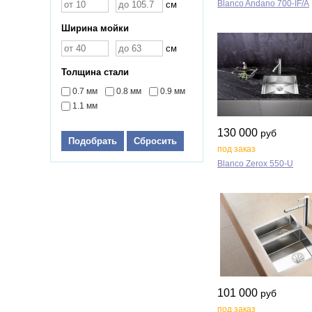
Blanco Andano 700‑IF/A
см
Ширина мойки
см
Толщина стали
0.7 мм
0.8 мм
0.9 мм
1.1 мм
130 000
руб
Подобрать
Сбросить
под заказ
Blanco Zerox 550‑U
101 000
руб
под заказ