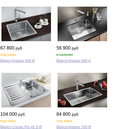
67 800
56 900
руб
руб
под заказ
в наличии
Blanco Andano 400‑IF
Blanco Andano 500‑U
104 000
84 800
руб
руб
под заказ
под заказ
Blanco Classic Pro 45 S‑IF
Blanco Andano 700‑IF