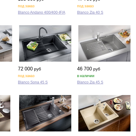
под заказ
под заказ
Blanco Andano 400/400‑IF/A
Blanco Zia 40 S
72 000
46 700
руб
руб
под заказ
в наличии
Blanco Sona 45 S
Blanco Zia 45 S