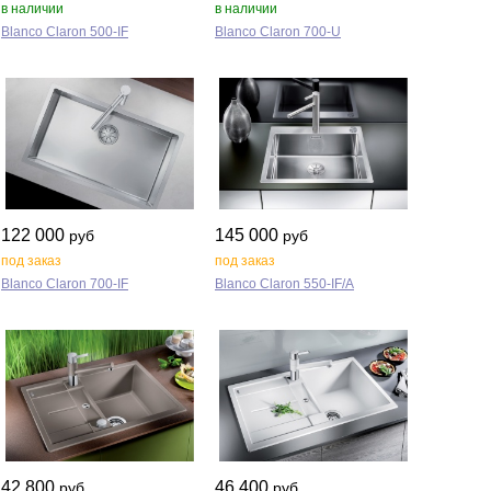
в наличии
в наличии
Blanco Claron 500‑IF
Blanco Claron 700‑U
122 000
145 000
руб
руб
под заказ
под заказ
Blanco Claron 700‑IF
Blanco Claron 550‑IF/A
42 800
46 400
руб
руб