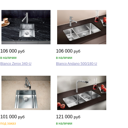
106 000
106 000
руб
руб
в наличии
в наличии
Blanco Zerox 340‑U
Blanco Andano 500/180‑U
101 000
121 000
руб
руб
под заказ
в наличии