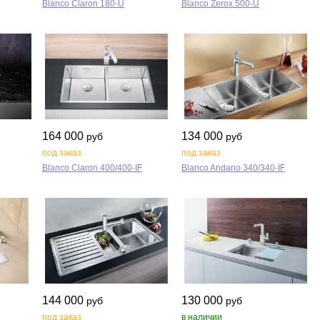
Blanco Claron 180‑U
Blanco Zerox 500‑U
164 000
134 000
руб
руб
под заказ
под заказ
Blanco Claron 400/400‑IF
Blanco Andano 340/340‑IF
144 000
130 000
руб
руб
под заказ
в наличии