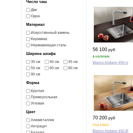
Число чаш
Две
Одна
Материал
Искусственный камень
Керамика
Нержавеющая сталь
56 100
руб
Ширина шкафа
в наличии
30 см
40 см
45 см
Blanco Andano 450‑U
50 см
60 см
80 см
90 см
Форма
Круглая
Прямоугольная
Угловая
Цвет
70 200
руб
Алюметаллик
под заказ
Антрацит
Blanco Andano 450‑IF
Базальт