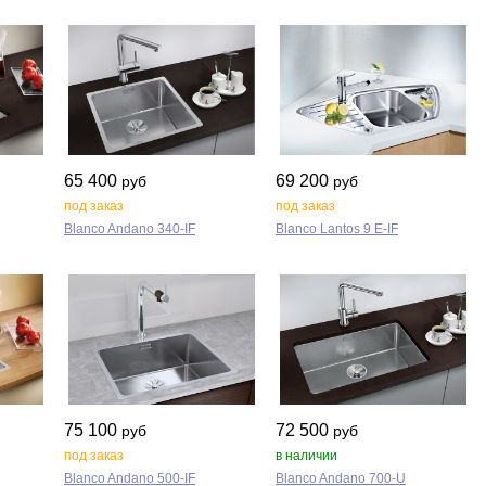
65 400
69 200
руб
руб
под заказ
под заказ
Blanco Andano 340‑IF
Blanco Lantos 9 E‑IF
75 100
72 500
руб
руб
под заказ
в наличии
Blanco Andano 500‑IF
Blanco Andano 700‑U