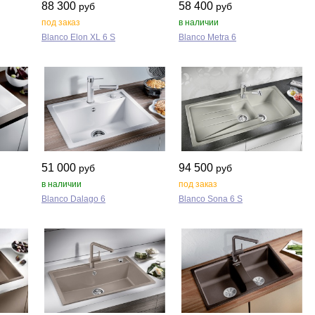
88 300
58 400
руб
руб
под заказ
в наличии
Blanco Elon XL 6 S
Blanco Metra 6
51 000
94 500
руб
руб
в наличии
под заказ
Blanco Dalago 6
Blanco Sona 6 S