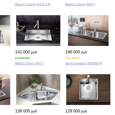
Blanco Classic Pro 6 S‑IF
Blanco Claron 450‑U
141 000
146 000
руб
руб
в наличии
под заказ
Blanco Zerox 700‑U
Blanco Andano 400/400‑IF
138 000
129 000
руб
руб