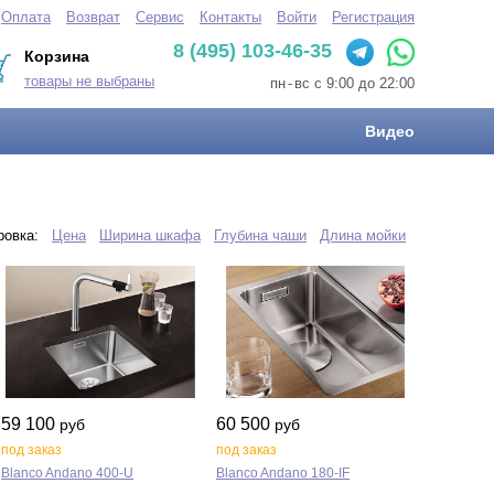
Оплата
Возврат
Сервис
Контакты
Войти
Регистрация
8 (495) 103-46-35
Корзина
товары не выбраны
пн
-
вс с 9:00 до 22:00
Видео
ировка:
Цена
Ширина шкафа
Глубина чаши
Длина мойки
59 100
60 500
руб
руб
под заказ
под заказ
Blanco Andano 400‑U
Blanco Andano 180‑IF