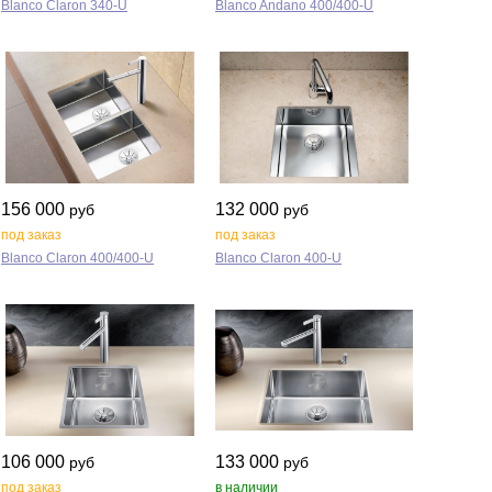
Blanco Claron 340‑U
Blanco Andano 400/400‑U
156 000
132 000
руб
руб
под заказ
под заказ
Blanco Claron 400/400‑U
Blanco Claron 400‑U
106 000
133 000
руб
руб
под заказ
в наличии