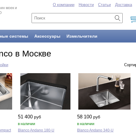
О компании
Новости
Статьи
Доставка
ин моек и
O
ные системы
Аксессуары
Измельчители
nco в Москве
ойки
Сорт
51 400
58 100
руб
руб
в наличии
в наличии
Compact
Blanco Andano 180‑U
Blanco Andano 340‑U