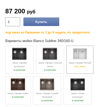
87 200
руб
Купить
под заказ из Германии от 3 до 6 недель по предоплате
Варианты мойки Blanco Subline 340/160-U
чаша справа
чаша справа темная
чаша справа белый
антрацит
скала
под заказ
в наличии
в наличии
чаша справа кофе
чаша справа серый
чаша слева
в наличии
бежевый
антрацит
в наличии
в наличии