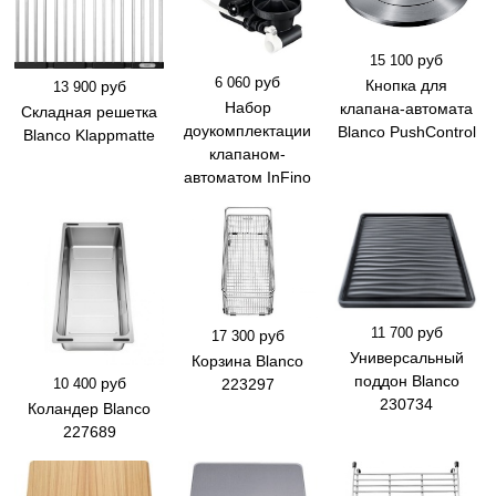
руб
15 100
руб
6 060
Кнопка для
руб
13 900
Набор
клапана-автомата
Складная решетка
доукомплектации
Blanco PushControl
Blanco Klappmatte
клапаном-
автоматом InFino
руб
11 700
руб
17 300
Универсальный
Корзина Blanco
поддон Blanco
руб
223297
10 400
230734
Коландер Blanco
227689