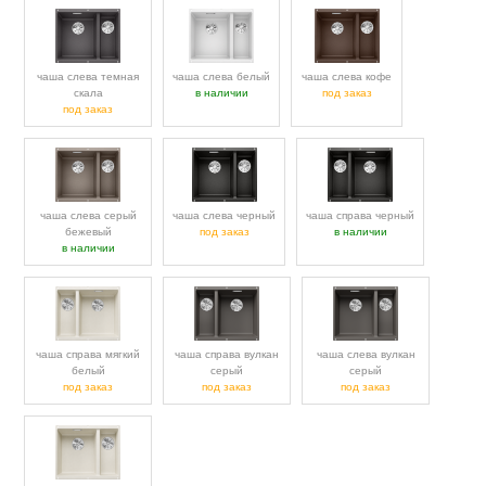
чаша слева темная
чаша слева белый
чаша слева кофе
скала
в наличии
под заказ
под заказ
чаша слева серый
чаша слева черный
чаша справа черный
бежевый
под заказ
в наличии
в наличии
чаша справа мягкий
чаша справа вулкан
чаша слева вулкан
белый
серый
серый
под заказ
под заказ
под заказ