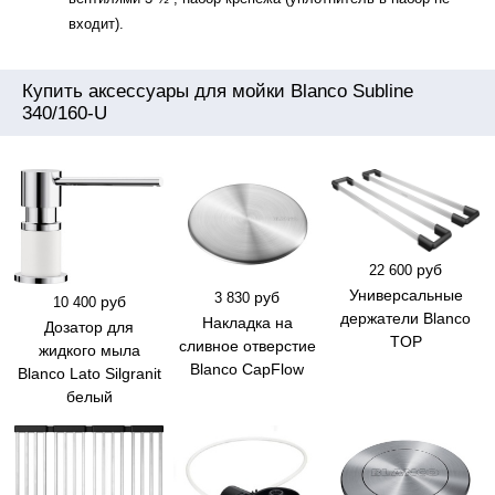
входит).
Купить аксессуары для мойки Blanco Subline
340/160-U
руб
22 600
Универсальные
руб
3 830
руб
10 400
держатели Blanco
Накладка на
Дозатор для
TOP
сливное отверстие
жидкого мыла
Blanco CapFlow
Blanco Lato Silgranit
белый