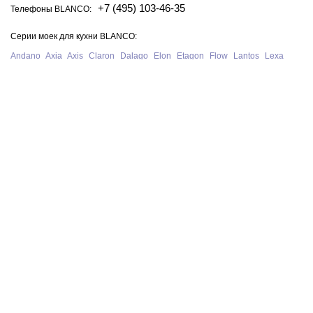
+7 (495) 103-46-35
Телефоны BLANCO:
Серии моек для кухни BLANCO:
Andano
Axia
Axis
Claron
Dalago
Elon
Etagon
Flow
Lantos
Lexa
Legra
Lemis
Livit
Metra
Naya
Pleon
Solis
Supra
Subline
Tipo
Zenar
Zerox
Zia
Серии смесителей для кухни BLANCO:
Alta
Ambis
Avona
Bravon
Carena
Catris
Culina
Daras
Evol
Fontas
Kano
Lanora
Linus
Linee
Mida
Mili
Mila
Tivo
Trima
Wega
Официальный сайт интернет-магазина моек и смесителей для кухни
Blanco в Москве. На нашем сайте представлен полный ассортимент
моек, раковин и смесителей для кухни Blanco из Германии, у нас вы
можете купить продукцию Blanco с бесплатной доставкой по всей
России при сумме заказа от 10 000 рублей.
В нашем магазине представлена только
оригинальная сантехника
немецкого производства BLANCO
.
Политика конфиденциальности
© 2026 BLANCO GmbH + Co KG