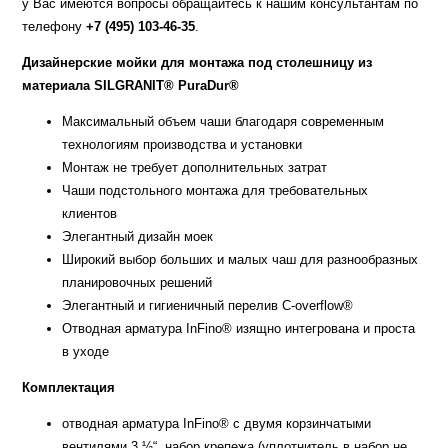
у Вас имеются вопросы обращайтесь к нашим консультантам по
телефону
+7 (495) 103-46-35
.
Дизайнерские мойки для монтажа под столешницу из
материала SILGRANIT® PuraDur®
Максимальный объем чаши благодаря современным
технологиям производства и установки
Монтаж не требует дополнительных затрат
Чаши подстольного монтажа для требовательных
клиентов
Элегантный дизайн моек
Широкий выбор больших и малых чаш для разнообразных
планировочных решений
Элегантный и гигиеничный перелив C-overflow®
Отводная арматура InFino® изящно интегрована и проста
в уходе
Комплектация
отводная арматура InFino® с двумя корзинчатыми
вентилями 3 ½“, набор крепежа (уплотнитель в набор не