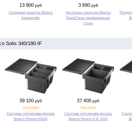
13 900
3 890
руб
руб
Складная решетка Blanco
Чистящее средство Blanco
Раздел
Klappmatte
DeepClean нержавеющая
B
сталь
 Solis 340/180-IF
39 100
37 400
руб
руб
под заказ
под заказ
Система сортировки мусора
Система сортировки мусора
Систе
Blanco Flexon II 60/4
Blanco Flexon II XL 60/3
Bl