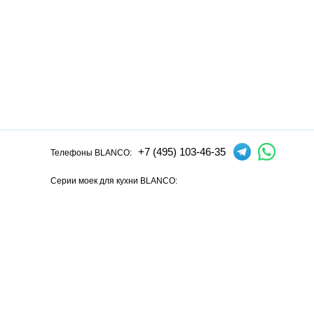
+7 (495) 103-46-35
Телефоны BLANCO:
Серии моек для кухни BLANCO:
Andano
Axia
Axis
Claron
Dalago
Elon
Etagon
Flow
Lantos
L
Серии смесителей для кухни BLANCO:
Alta
Ambis
Avona
Bravon
Carena
Catris
Culina
Daras
Evol
F
Официальный сайт интернет-магазина моек и смесителей для кух
смесителей для кухни Blanco из Германии, у нас вы можете купит
В нашем магазине представлена только
оригинальная сантехн