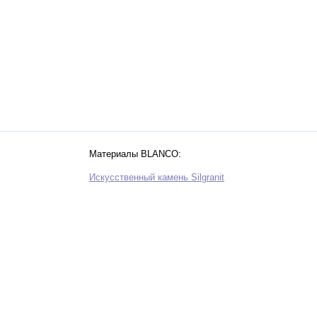
Материалы BLANCO:
Искусственный камень Silgranit
Нержавеющая сталь
Zerox
Zia
Керамика
Инновационная сталь Durinox
Способы установки моек BLANCO
 раковин и
от 10 000 рублей.