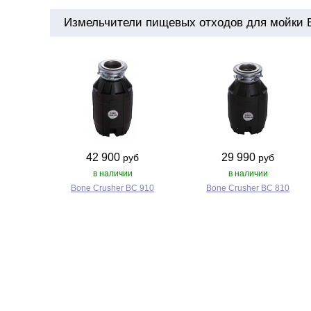
Измельчители пищевых отходов для мойки Bl
42 900
29 990
руб
руб
в наличии
в наличии
Bone Crusher BC 910
Bone Crusher BC 810