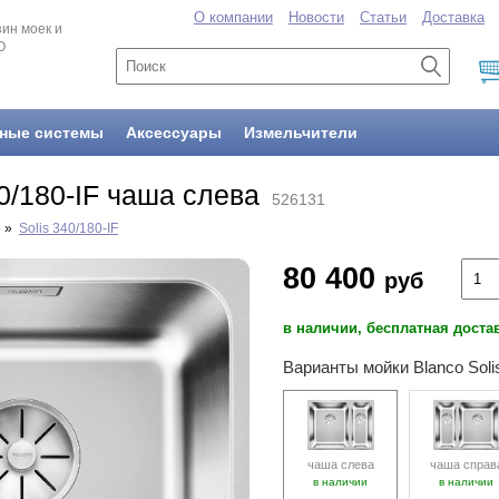
О компании
Новости
Статьи
Доставка
ин моек и
O
ные системы
Аксессуары
Измельчители
40/180-IF чаша слева
526131
»
Solis 340/180-IF
80 400
руб
в наличии, бесплатная доста
Варианты мойки Blanco Solis
чаша слева
чаша справ
в наличии
в наличии