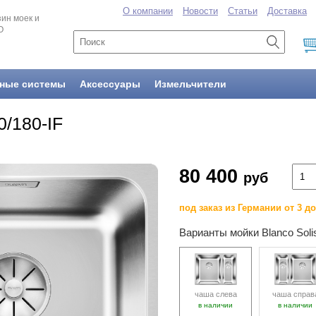
О компании
Новости
Статьи
Доставка
ин моек и
O
ные системы
Аксессуары
Измельчители
0/180-IF
80 400
руб
под заказ из Германии от 3 д
Варианты мойки Blanco Solis
чаша слева
чаша справ
в наличии
в наличии