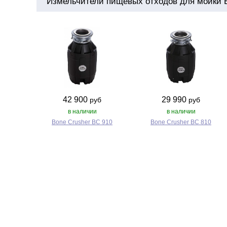
Измельчители пищевых отходов для мойки Bl
42 900
29 990
руб
руб
в наличии
в наличии
Bone Crusher BC 910
Bone Crusher BC 810