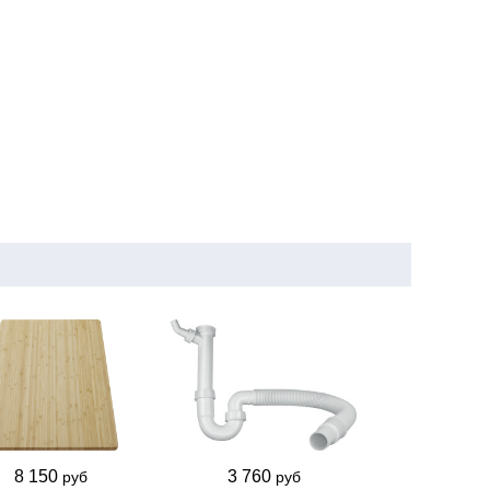
8 150
3 760
руб
руб