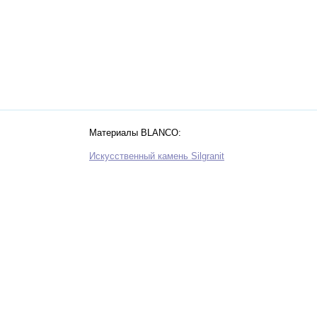
Материалы BLANCO:
Искусственный камень Silgranit
Нержавеющая сталь
Zerox
Zia
Керамика
Инновационная сталь Durinox
Способы установки моек BLANCO
 раковин и
от 10 000 рублей.