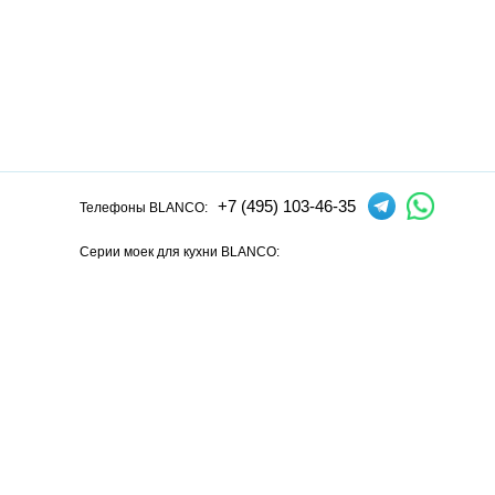
+7 (495) 103-46-35
Телефоны BLANCO:
Серии моек для кухни BLANCO:
Andano
Axia
Axis
Claron
Dalago
Elon
Etagon
Flow
Lantos
L
Серии смесителей для кухни BLANCO:
Alta
Ambis
Avona
Bravon
Carena
Catris
Culina
Daras
Evol
F
Официальный сайт интернет-магазина моек и смесителей для кух
смесителей для кухни Blanco из Германии, у нас вы можете купит
В нашем магазине представлена только
оригинальная сантехн