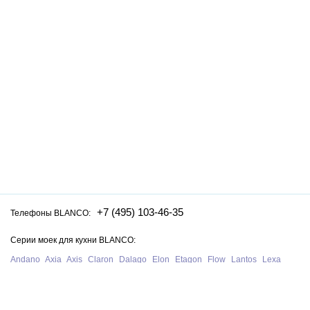
+7 (495) 103-46-35
Телефоны BLANCO:
Серии моек для кухни BLANCO:
Andano
Axia
Axis
Claron
Dalago
Elon
Etagon
Flow
Lantos
Lexa
Legra
Lemis
Livit
Metra
Naya
Pleon
Solis
Supra
Subline
Tipo
Zenar
Zerox
Zia