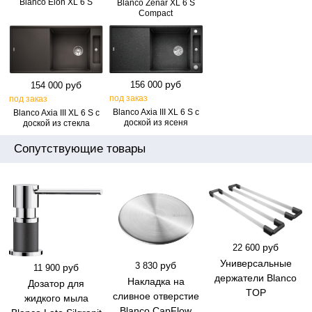
Blanco Elon XL 6 S
Blanco Zenar XL 6 S
Compact
руб
руб
156 000
154 000
под заказ
под заказ
Blanco Axia III XL 6 S с
Blanco Axia III XL 6 S с
доской из ясеня
доской из стекла
Сопутствующие товары
руб
22 600
Универсальные
руб
3 830
руб
11 900
держатели Blanco
Накладка на
Дозатор для
TOP
сливное отверстие
жидкого мыла
Blanco CapFlow