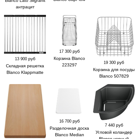
Blanco Lato Silgranit
антрацит
руб
17 300
Корзина Blanco
руб
13 900
руб
19 300
223297
Складная решетка
Корзина для посуды
Blanco Klappmatte
Blanco 507829
руб
16 700
руб
7 440
Разделочная доска
Угловой коландер
Blanco Median
Blanco черный