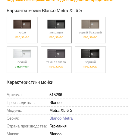
Варианты мойки Blanco Metra XL 6 S
кофе
антрацит
серый бежевый
под заказ
под заказ
под заказ
белый
темная скала
черный
в наличии
под заказ
под заказ
Характеристики мойки
Артикул:
515286
Производитель:
Blanco
Модель:
Metra XL 6 S
Серия:
Blanco Metra
Страна производства:
Германия
Марка:
Blanco