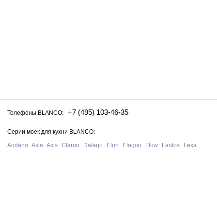
+7 (495) 103-46-35
Телефоны BLANCO:
Серии моек для кухни BLANCO:
Andano
Axia
Axis
Claron
Dalago
Elon
Etagon
Flow
Lantos
Lexa
Legra
Lemis
Livit
Metra
Naya
Pleon
Solis
Supra
Subline
Tipo
Zenar
Zerox
Zia
Серии смесителей для кухни BLANCO:
Alta
Ambis
Avona
Bravon
Carena
Catris
Culina
Daras
Evol
Fontas
Kano
Lanora
Linus
Linee
Mida
Mili
Mila
Tivo
Trima
Wega