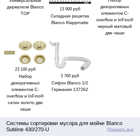
Набор
Универсальные
декоративных
держатели Blanco
руб
13 900
элементов C-
TOP
Складная решетка
overflow и InFino®
Blanco Klappmatte
черный матовый
две чаши
руб
23 100
руб
3 760
Набор
Сифон Blanco 1/2
декоративных
Германия 137262
элементов C-
overflow и InFino®
сатин золото две
чаши
Системы сортировки мусора для мойки Blanco
Subline 430/270-U
Показать все