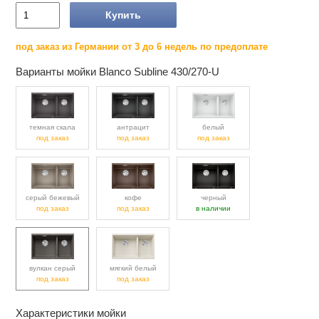
Купить
под заказ из Германии от 3 до 6 недель по предоплате
Варианты мойки Blanco Subline 430/270-U
темная скала
антрацит
белый
под заказ
под заказ
под заказ
серый бежевый
кофе
черный
под заказ
под заказ
в наличии
вулкан серый
мягкий белый
под заказ
под заказ
Характеристики мойки