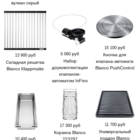
вулкан серый
руб
15 100
руб
6 060
Кнопка для
руб
13 900
Набор
клапана-автомата
Складная решетка
доукомплектации
Blanco PushControl
Blanco Klappmatte
клапаном-
автоматом InFino
руб
11 700
руб
17 300
Универсальный
Корзина Blanco
поддон Blanco
руб
223297
10 400