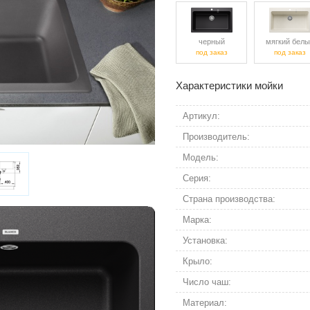
черный
мягкий белы
под заказ
под заказ
Характеристики мойки
Артикул:
Производитель:
Модель:
Серия:
Страна производства:
Марка:
Установка:
Крыло:
Число чаш:
Материал: