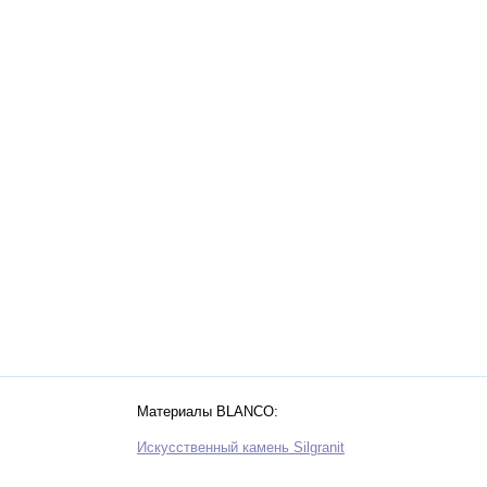
Материалы BLANCO:
Искусственный камень Silgranit
Нержавеющая сталь
Zerox
Zia