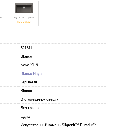
й
вулкан серый
под заказ
521811
Blanco
Naya XL 9
Blanco Naya
Германия
Blanco
В столешницу сверху
Без крыла
Одна
Искусственный камень Silgranit™ Puradur™