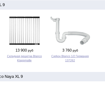
L 9
13 900
3 760
руб
руб
Складная решетка Blanco
Сифон Blanco 1/2 Германия
Klappmatte
137262
co Naya XL 9