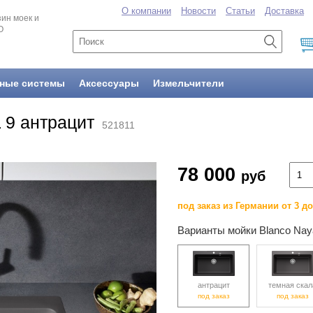
О компании
Новости
Статьи
Доставка
ин моек и
O
ные системы
Аксессуары
Измельчители
 9 антрацит
521811
78 000
руб
под заказ из Германии от 3 д
Варианты мойки Blanco Nay
антрацит
темная скал
под заказ
под заказ