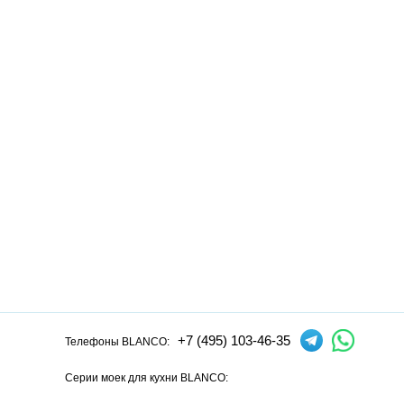
+7 (495) 103-46-35
Телефоны BLANCO:
Серии моек для кухни BLANCO:
Andano
Axia
Axis
Claron
Dalago
Elon
Etagon
Flow
Lantos
L