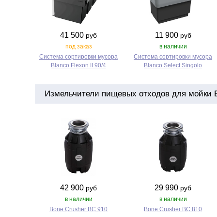
41 500
11 900
руб
руб
под заказ
в наличии
Система сортировки мусора
Система сортировки мусора
Blanco Flexon II 90/4
Blanco Select Singolo
Измельчители пищевых отходов для мойки B
42 900
29 990
руб
руб
в наличии
в наличии
Bone Crusher BC 910
Bone Crusher BC 810