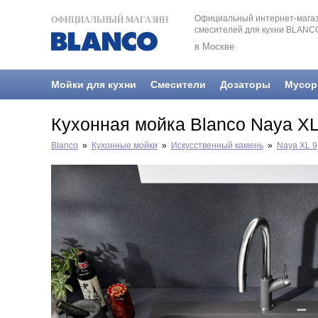
Официальный интернет-магаз
ОФИЦИАЛЬНЫЙ МАГАЗИН
смесителей для кухни BLANC
в Москве
Мойки для кухни
Смесители
Дозаторы
Мусор
Кухонная мойка Blanco Naya XL
Blanco
»
Кухонные мойки
»
Искусственный камень
»
Naya XL 9