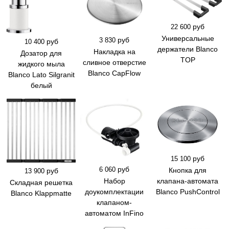
руб
22 600
Универсальные
руб
3 830
руб
10 400
держатели Blanco
Накладка на
Дозатор для
TOP
сливное отверстие
жидкого мыла
Blanco CapFlow
Blanco Lato Silgranit
белый
руб
15 100
руб
6 060
Кнопка для
руб
13 900
Набор
клапана-автомата
Складная решетка
доукомплектации
Blanco PushControl
Blanco Klappmatte
клапаном-
автоматом InFino