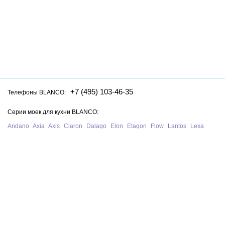
+7 (495) 103-46-35
Телефоны BLANCO:
Серии моек для кухни BLANCO:
Andano
Axia
Axis
Claron
Dalago
Elon
Etagon
Flow
Lantos
Lexa
Legra
Lemis
Livit
Metra
Naya
Pleon
Solis
Supra
Subline
Tipo
Zenar
Zerox
Zia
Серии смесителей для кухни BLANCO:
Alta
Ambis
Avona
Bravon
Carena
Catris
Culina
Daras
Evol
Fontas
Kano
Lanora
Linus
Linee
Mida
Mili
Mila
Tivo
Trima
Wega
Официальный сайт интернет-магазина моек и смесителей для кухни
Blanco в Москве. На нашем сайте представлен полный ассортимент
моек, раковин и смесителей для кухни Blanco из Германии, у нас вы