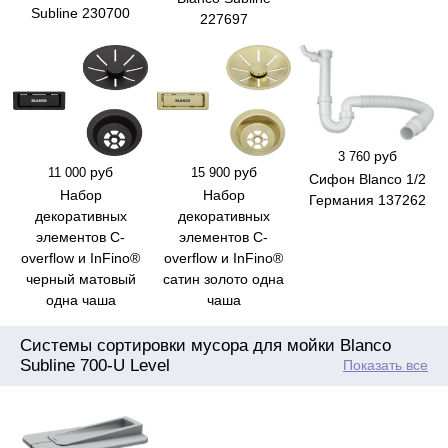
Subline 230700
227697
руб
3 760
руб
руб
11 000
15 900
Сифон Blanco 1/2
Набор
Набор
Германия 137262
декоративных
декоративных
элементов C-
элементов C-
overflow и InFino®
overflow и InFino®
черный матовый
сатин золото одна
одна чаша
чаша
Системы сортировки мусора для мойки Blanco
Subline 700-U Level
Показать все