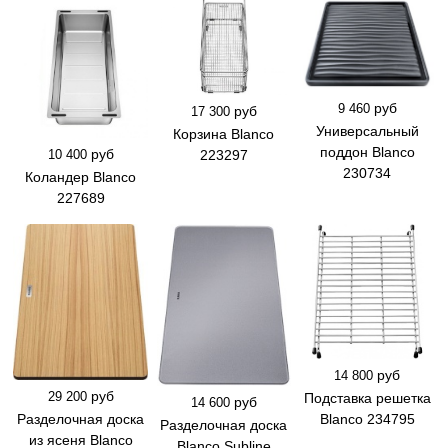
руб
9 460
руб
17 300
Универсальный
Корзина Blanco
поддон Blanco
руб
223297
10 400
230734
Коландер Blanco
227689
руб
14 800
руб
29 200
Подставка решетка
руб
14 600
Разделочная доска
Blanco 234795
Разделочная доска
из ясеня Blanco
Blanco Subline