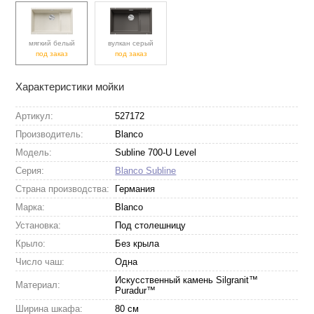
мягкий белый
вулкан серый
под заказ
под заказ
Характеристики мойки
Артикул:
527172
Производитель:
Blanco
Модель:
Subline 700-U Level
Серия:
Blanco Subline
Страна производства:
Германия
Марка:
Blanco
Установка:
Под столешницу
Крыло:
Без крыла
Число чаш:
Одна
Искусственный камень Silgranit™
Материал:
Puradur™
Ширина шкафа:
80 см