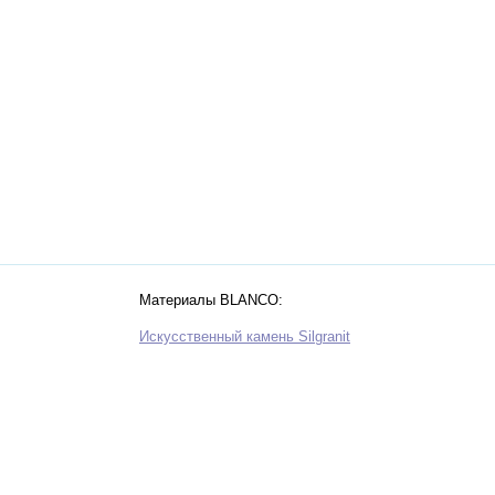
Материалы BLANCO:
Искусственный камень Silgranit
Нержавеющая сталь
Zerox
Zia
Керамика
Инновационная сталь Durinox
Способы установки моек BLANCO
 раковин и