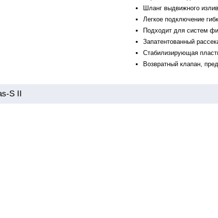
Шланг выдвижного излив
Легкое подключение гиб
Подходит для систем фи
Запатентованный рассек
Стабилизирующая пласти
Возвратный клапан, пре
s-S II