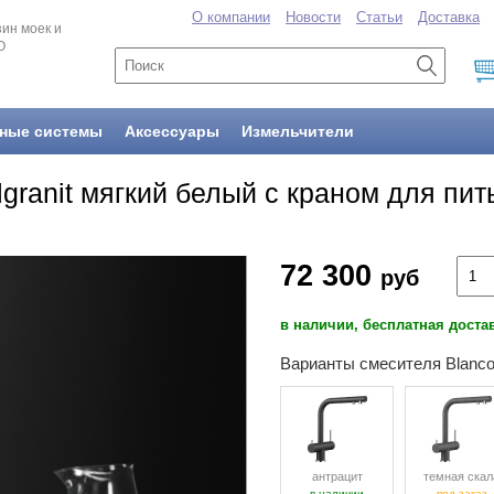
О компании
Новости
Статьи
Доставка
ин моек и
O
ные системы
Аксессуары
Измельчители
ilgranit мягкий белый с краном для пи
72 300
руб
в наличии, бесплатная доста
Варианты смесителя Blanco 
антрацит
темная скал
в наличии
под заказ