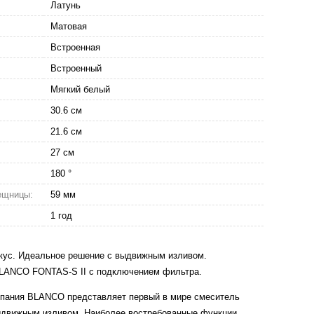
Латунь
Матовая
Встроенная
Встроенный
Мягкий белый
30.6 см
21.6 см
27 см
180 °
ещницы:
59 мм
1 год
кус. Идеальное решение с выдвижным изливом.
LANCO FONTAS-S II с подключением фильтра.
мпания BLANCO представляет первый в мире смеситель
ыдвижным изливом. Наиболее востребованные функции