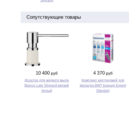
Silgranit
Сопутствующие товары
10 400
4 370
руб
руб
Дозатор для жидкого мыла
Комплект картриджей для
Blanco Lato Silgranit мягкий
фильтра BWT Барьер Expert
белый
Standart