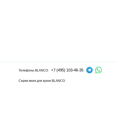
+7 (495) 103-46-35
Телефоны BLANCO:
Серии моек для кухни BLANCO:
Andano
Axia
Axis
Claron
Dalago
Elon
Etagon
Flow
Lantos
L
Серии смесителей для кухни BLANCO:
Alta
Ambis
Avona
Bravon
Carena
Catris
Culina
Daras
Evol
F
Официальный сайт интернет-магазина моек и смесителей для кух