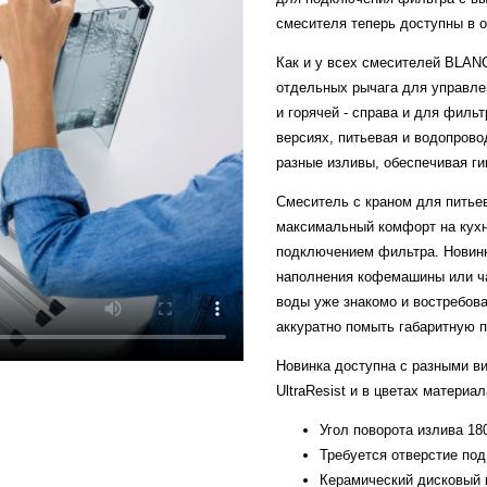
смесителя теперь доступны в
Как и у всех смесителей BLAN
отдельных рычага для управле
и горячей - справа и для фильт
версиях, питьевая и водопров
разные изливы, обеспечивая ги
Смеситель с краном для пить
максимальный комфорт на кухн
подключением фильтра. Новинк
наполнения кофемашины или ча
воды уже знакомо и востребов
аккуратно помыть габаритную п
Новинка доступна с разными в
UltraResist и в цветах материа
Угол поворота излива 18
Требуется отверстие по
Керамический дисковый 