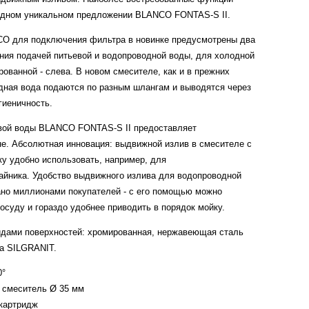
 одном уникальном предложении BLANCO FONTAS-S II.
CO для подключения фильтра в новинке предусмотрены два
ния подачей питьевой и водопроводной воды, для холодной
рованной - слева. В новом смесителе, как и в прежних
одная вода подаются по разным шлангам и выводятся через
гиеничность.
евой воды BLANCO FONTAS-S II предоставляет
е. Абсолютная инновация: выдвижной излив в смесителе с
у удобно использовать, например, для
йника. Удобство выдвижного излива для водопроводной
ано миллионами покупателей - с его помощью можно
осуду и гораздо удобнее приводить в порядок мойку.
идами поверхностей: хромированная, нержавеющая сталь
ла SILGRANIT.
0°
д смеситель Ø 35 мм
картридж