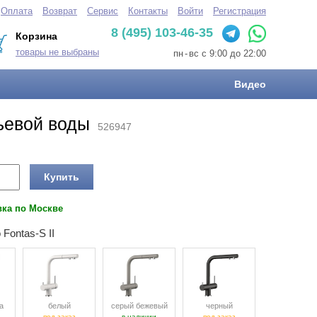
Оплата
Возврат
Сервис
Контакты
Войти
Регистрация
8 (495) 103-46-35
Корзина
товары не выбраны
пн
-
вс с 9:00 до 22:00
Видео
тьевой воды
526947
Купить
вка по Москве
Fontas-S II
а
белый
серый бежевый
черный
под заказ
в наличии
под заказ