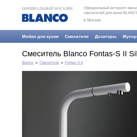
Официальный интернет-магаз
ОФИЦИАЛЬНЫЙ МАГАЗИН
смесителей для кухни BLANC
в Москве
Мойки для кухни
Смесители
Дозаторы
Мусор
Смеситель Blanco Fontas-S II S
Blanco
»
Смесители
»
Fontas-S II