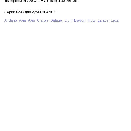
+7 (495) 103-46-35
Телефоны BLANCO:
Серии моек для кухни BLANCO:
Andano
Axia
Axis
Claron
Dalago
Elon
Etagon
Flow
Lantos
Lexa
Legra
Lemis
Livit
Metra
Naya
Pleon
Solis
Supra
Subline
Tipo
Zenar
Zerox
Zia
Серии смесителей для кухни BLANCO:
Alta
Ambis
Avona
Bravon
Carena
Catris
Culina
Daras
Evol
Fontas
Kano
Lanora
Linus
Linee
Mida
Mili
Mila
Tivo
Trima
Wega
Официальный сайт интернет-магазина моек и смесителей для кухни
Blanco в Москве. На нашем сайте представлен полный ассортимент
моек, раковин и смесителей для кухни Blanco из Германии, у нас вы
можете купить продукцию Blanco с бесплатной доставкой по всей
России при сумме заказа от 10 000 рублей.
В нашем магазине представлена только
оригинальная сантехника
немецкого производства BLANCO
.
Политика конфиденциальности
© 2026 BLANCO GmbH + Co KG