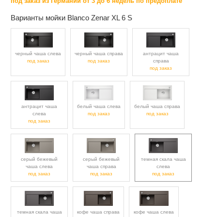
под заказ из Германии от 3 до 6 недель по предоплате
Варианты мойки Blanco Zenar XL 6 S
черный чаша слева
черный чаша справа
антрацит чаша
под заказ
под заказ
справа
под заказ
антрацит чаша
белый чаша слева
белый чаша справа
слева
под заказ
под заказ
под заказ
серый бежевый
серый бежевый
темная скала чаша
чаша слева
чаша справа
слева
под заказ
под заказ
под заказ
темная скала чаша
кофе чаша справа
кофе чаша слева