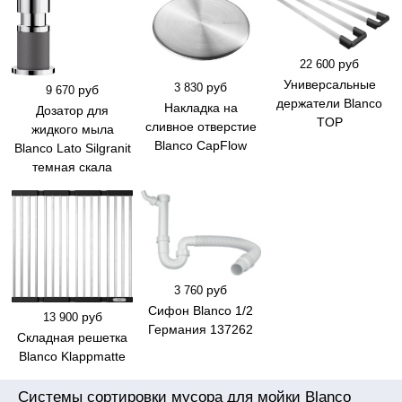
руб
22 600
Универсальные
руб
3 830
руб
9 670
держатели Blanco
Накладка на
Дозатор для
TOP
сливное отверстие
жидкого мыла
Blanco CapFlow
Blanco Lato Silgranit
темная скала
руб
3 760
Сифон Blanco 1/2
руб
13 900
Германия 137262
Складная решетка
Blanco Klappmatte
Системы сортировки мусора для мойки Blanco