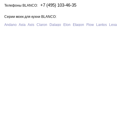
+7 (495) 103-46-35
Телефоны BLANCO:
Серии моек для кухни BLANCO:
Andano
Axia
Axis
Claron
Dalago
Elon
Etagon
Flow
Lantos
Lexa
Legra
Lemis
Livit
Metra
Naya
Pleon
Solis
Supra
Subline
Tipo
Zenar
Zerox
Zia
Серии смесителей для кухни BLANCO:
Alta
Ambis
Avona
Bravon
Carena
Catris
Culina
Daras
Evol
Fontas
Kano
Lanora
Linus
Linee
Mida
Mili
Mila
Tivo
Trima
Wega
Официальный сайт интернет-магазина моек и смесителей для кухни
Blanco в Москве. На нашем сайте представлен полный ассортимент
моек, раковин и смесителей для кухни Blanco из Германии, у нас вы
можете купить продукцию Blanco с бесплатной доставкой по всей
России при сумме заказа от 10 000 рублей.
В нашем магазине представлена только
оригинальная сантехника
немецкого производства BLANCO
.
Политика конфиденциальности
© 2026 BLANCO GmbH + Co KG