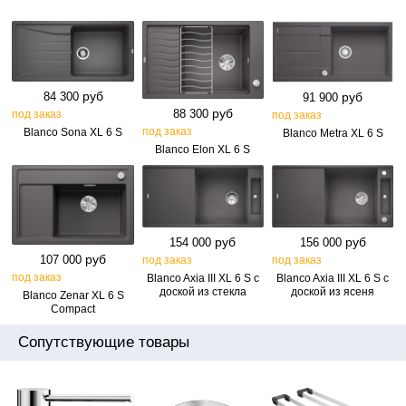
руб
руб
84 300
91 900
руб
88 300
под заказ
под заказ
под заказ
Blanco Sona XL 6 S
Blanco Metra XL 6 S
Blanco Elon XL 6 S
руб
руб
154 000
156 000
руб
107 000
под заказ
под заказ
под заказ
Blanco Axia III XL 6 S с
Blanco Axia III XL 6 S с
доской из стекла
доской из ясеня
Blanco Zenar XL 6 S
Compact
Сопутствующие товары