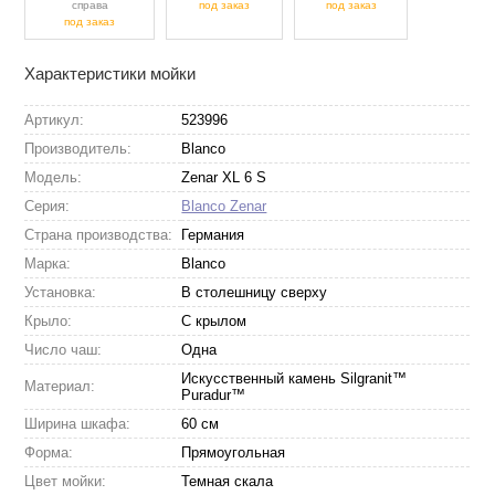
справа
под заказ
под заказ
под заказ
Характеристики мойки
Артикул:
523996
Производитель:
Blanco
Модель:
Zenar XL 6 S
Серия:
Blanco Zenar
Страна производства:
Германия
Марка:
Blanco
Установка:
В столешницу сверху
Крыло:
С крылом
Число чаш:
Одна
Искусственный камень Silgranit™
Материал:
Puradur™
Ширина шкафа:
60 см
Форма:
Прямоугольная
Цвет мойки:
Темная скала