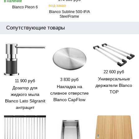
в наличии
под заказ
Blanco Pleon 6
Blanco Subline 500‑IF/A
SteelFrame
Сопутствующие товары
руб
22 600
Универсальные
руб
3 830
руб
11 900
держатели Blanco
Накладка на
Дозатор для
TOP
сливное отверстие
жидкого мыла
Blanco CapFlow
Blanco Lato Silgranit
антрацит