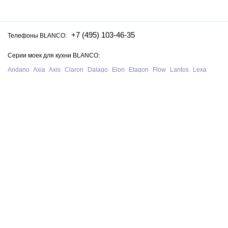
+7 (495) 103-46-35
Телефоны BLANCO:
Серии моек для кухни BLANCO:
Andano
Axia
Axis
Claron
Dalago
Elon
Etagon
Flow
Lantos
Lexa
Legra
Lemis
Livit
Metra
Naya
Pleon
Solis
Supra
Subline
Tipo
Zenar
Zerox
Zia
Серии смесителей для кухни BLANCO:
Alta
Ambis
Avona
Bravon
Carena
Catris
Culina
Daras
Evol
Fontas
Kano
Lanora
Linus
Linee
Mida
Mili
Mila
Tivo
Trima
Wega
Официальный сайт интернет-магазина моек и смесителей для кухни
Blanco в Москве. На нашем сайте представлен полный ассортимент
моек, раковин и смесителей для кухни Blanco из Германии, у нас вы
можете купить продукцию Blanco с бесплатной доставкой по всей
России при сумме заказа от 10 000 рублей.
В нашем магазине представлена только
оригинальная сантехника
немецкого производства BLANCO
.