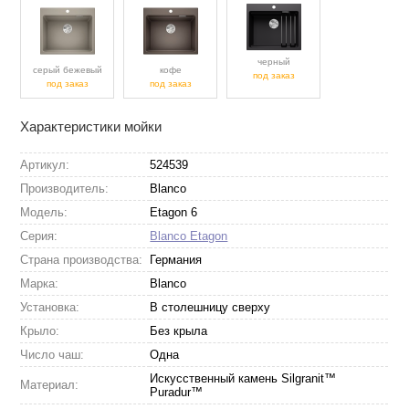
черный
серый бежевый
кофе
под заказ
под заказ
под заказ
Характеристики мойки
Артикул:
524539
Производитель:
Blanco
Модель:
Etagon 6
Серия:
Blanco Etagon
Страна производства:
Германия
Марка:
Blanco
Установка:
В столешницу сверху
Крыло:
Без крыла
Число чаш:
Одна
Искусственный камень Silgranit™
Материал:
Puradur™