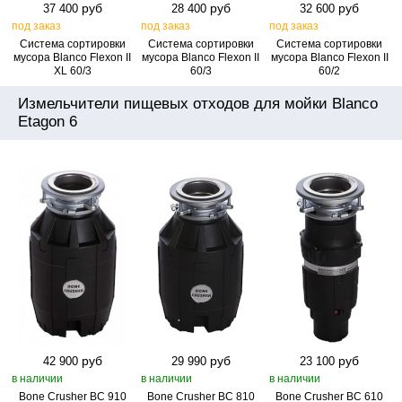
руб
руб
руб
37 400
28 400
32 600
под заказ
под заказ
под заказ
Система сортировки
Система сортировки
Система сортировки
мусора Blanco Flexon II
мусора Blanco Flexon II
мусора Blanco Flexon II
XL 60/3
60/3
60/2
Измельчители пищевых отходов для мойки Blanco
Etagon 6
руб
руб
руб
42 900
29 990
23 100
в наличии
в наличии
в наличии
Bone Crusher BC 910
Bone Crusher BC 810
Bone Crusher BC 610