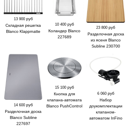
руб
13 900
руб
10 400
Складная решетка
руб
23 800
Коландер Blanco
Blanco Klappmatte
Разделочная доска
227689
из ясеня Blanco
Subline 230700
руб
15 100
руб
6 060
Кнопка для
Набор
клапана-автомата
руб
14 600
доукомплектации
Blanco PushControl
Разделочная доска
клапаном-
Blanco Subline
автоматом InFino
227697