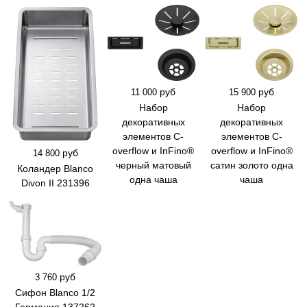
руб
руб
11 000
15 900
Набор
Набор
декоративных
декоративных
элементов C-
элементов C-
overflow и InFino®
overflow и InFino®
руб
14 800
черный матовый
сатин золото одна
Коландер Blanco
одна чаша
чаша
Divon II 231396
руб
3 760
Сифон Blanco 1/2