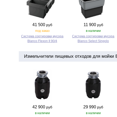
41 500
11 900
руб
руб
под заказ
в наличии
Система сортировки мусора
Система сортировки мусора
Blanco Flexon II 90/4
Blanco Select Singolo
Измельчители пищевых отходов для мойки Bl
42 900
29 990
руб
руб
в наличии
в наличии