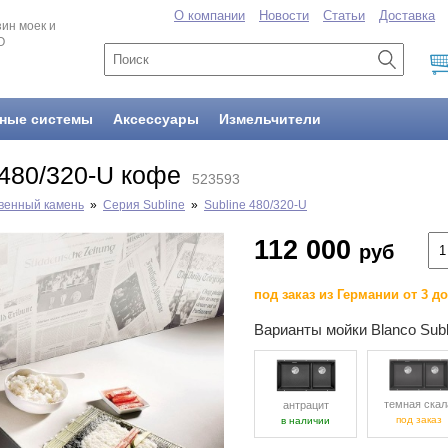
О компании
Новости
Статьи
Доставка
ин моек и
O
ные системы
Аксессуары
Измельчители
 480/320-U кофе
523593
венный камень
»
Серия Subline
»
Subline 480/320-U
112 000
руб
под заказ из Германии от 3 д
Варианты мойки Blanco Subl
темная скал
антрацит
под заказ
в наличии