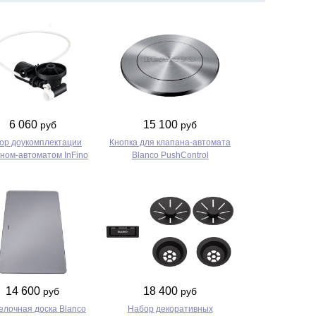
6 060
15 100
руб
руб
ор доукомплектации
Кнопка для клапана-автомата
ном-автоматом InFino
Blanco PushControl
14 600
18 400
руб
руб
елочная доска Blanco
Набор декоративных