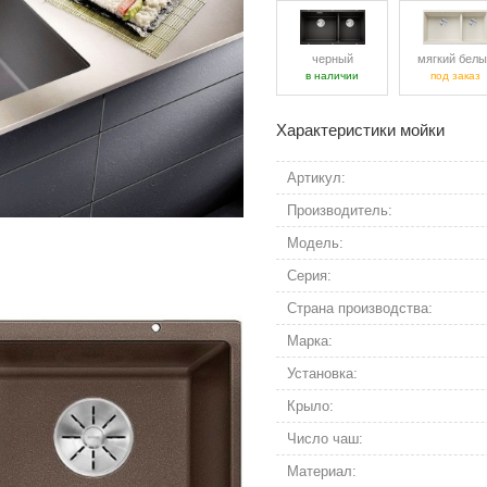
черный
мягкий белы
в наличии
под заказ
Характеристики мойки
Артикул:
Производитель:
Модель:
Серия:
Страна производства:
Марка:
Установка:
Крыло:
Число чаш:
Материал: