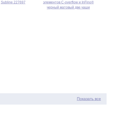
Subline 227697
элементов C-overflow и InFino®
черный матовый две чаши
Показать все