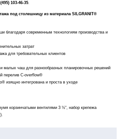
 (495) 103-46-35
.
тажа под столешницу из материала SILGRANIT®
и благодаря современным технологиям производства и
лнительных затрат
ажа для требовательных клиентов
и малых чаш для разнообразных планировочных решений
й перелив C-overflow®
o® изящно интегрована и проста в уходе
вумя корзинчатыми вентилями 3 ½“, набор крепежа
).