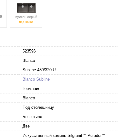
й
вулкан серый
под заказ
523593
Blanco
Subline 480/320-U
Blanco Subline
Германия
Blanco
Под столешницу
Без крыла
Две
Искусственный камень Silgranit™ Puradur™