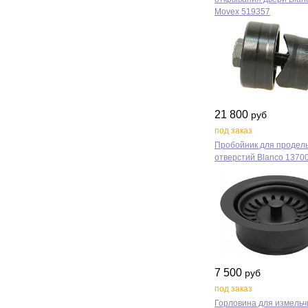
Movex 519357
21 800
руб
под заказ
Пробойник для продел
отверстий Blanco 1370
7 500
руб
под заказ
Горловина для измельч