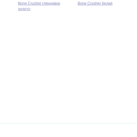
Bone Crusher глянцевое
Bone Crusher белая
золото