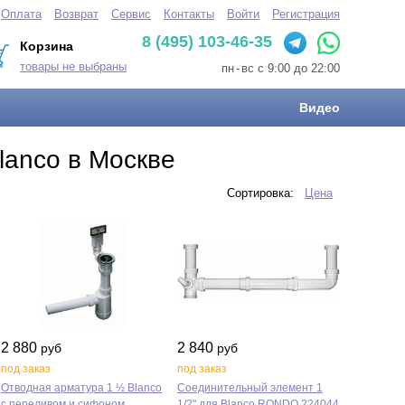
Оплата
Возврат
Сервис
Контакты
Войти
Регистрация
8 (495) 103-46-35
Корзина
товары не выбраны
пн
-
вс с 9:00 до 22:00
Видео
lanco в Москве
Сортировка:
Цена
2 880
2 840
руб
руб
под заказ
под заказ
Отводная арматура 1 ½ Blanco
Соединительный элемент 1
с переливом и сифоном
1/2" для Blanco RONDO 224044