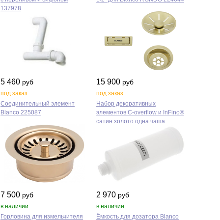
137978
5 460
15 900
руб
руб
под заказ
под заказ
Соединительный элемент
Набор декоративных
Blanco 225087
элементов C‑overflow и InFino®
сатин золото одна чаша
7 500
2 970
руб
руб
в наличии
в наличии
Горловина для измельчителя
Ёмкость для дозатора Blanco