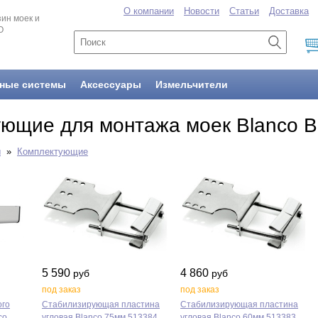
О компании
Новости
Статьи
Доставка
ин моек и
O
ные системы
Аксессуары
Измельчители
ющие для монтажа моек Blanco B
ы
»
Комплектующие
5 590
4 860
руб
руб
под заказ
под заказ
ого
Стабилизирующая пластина
Стабилизирующая пластина
co
угловая Blanco 75мм 513384
угловая Blanco 60мм 513383