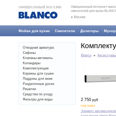
Официальный интернет-магаз
ОФИЦИАЛЬНЫЙ МАГАЗИН
смесителей для кухни BLANC
в Москве
Мойки для кухни
Смесители
Дозаторы
Мусор
Комплекту
Отводная арматура
Сифоны
Blanco
»
Аксессуар
Клапаны-автоматы
Коландеры
Комплектующие
Корзины для сушки
Поддоны для моек
Разделочные доски
Решетки
Средства по уходу
Фильтры для воды
2 750
руб
под заказ
Элемент автоматическ
открывания двери Blan