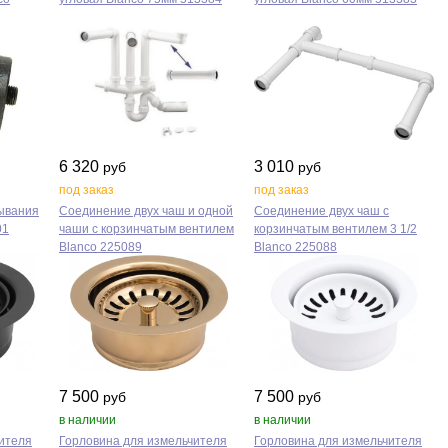
6 320
3 010
руб
руб
под заказ
под заказ
ывания
Соединение двух чаш и одной
Соединение двух чаш с
01
чаши с корзинчатым вентилем
корзинчатым вентилем 3 1/2
Blanco 225089
Blanco 225088
7 500
7 500
руб
руб
в наличии
в наличии
ителя
Горловина для измельчителя
Горловина для измельчителя