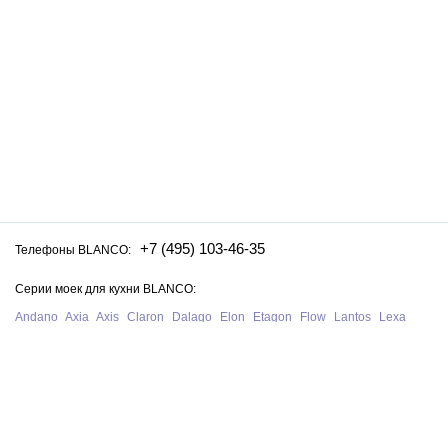
+7 (495) 103-46-35
Телефоны BLANCO:
Серии моек для кухни BLANCO:
Andano
Axia
Axis
Claron
Dalago
Elon
Etagon
Flow
Lantos
Lexa
Legra
Lemis
Livit
Metra
Naya
Pleon
Solis
Supra
Subline
Tipo
Zenar
Zerox
Zia
Серии смесителей для кухни BLANCO:
Alta
Ambis
Avona
Bravon
Carena
Catris
Culina
Daras
Evol
Fontas
Kano
Lanora
Linus
Linee
Mida
Mili
Mila
Tivo
Trima
Wega