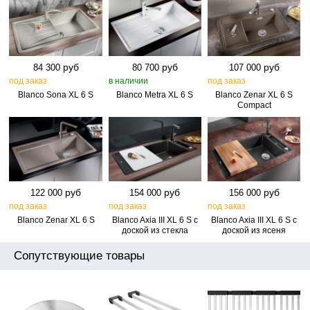
руб
руб
руб
84 300
80 700
107 000
под заказ
в наличии
под заказ
Blanco Sona XL 6 S
Blanco Metra XL 6 S
Blanco Zenar XL 6 S
Compact
руб
руб
руб
122 000
154 000
156 000
под заказ
под заказ
под заказ
Blanco Zenar XL 6 S
Blanco Axia III XL 6 S с
Blanco Axia III XL 6 S с
доской из стекла
доской из ясеня
Сопутствующие товары