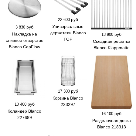
руб
22 600
Универсальные
руб
3 830
держатели Blanco
Накладка на
руб
13 900
TOP
сливное отверстие
Складная решетка
Blanco CapFlow
Blanco Klappmatte
руб
17 300
Корзина Blanco
руб
223297
10 400
Коландер Blanco
руб
16 100
227689
Разделочная доска
Blanco 218313