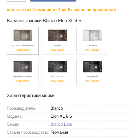
под заказ из Германии от 3 до 6 недель по предоплате
Варианты мойки Blanco Elon XL 6 S
серый бежевый
кофе
белый
под заказ
под заказ
под заказ
темная скала
антрацит
черный
под заказ
под заказ
под заказ
Характеристики мойки
Производитель:
Blanco
Модель:
Elon XL 6 S
Серия:
Blanco Elon
Страна производства:
Германия