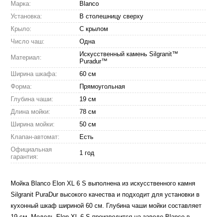
Марка:
Blanco
Установка:
В столешницу сверху
Крыло:
С крылом
Число чаш:
Одна
Искусственный камень Silgranit™
Материал:
Puradur™
Ширина шкафа:
60 см
Форма:
Прямоугольная
Глубина чаши:
19 см
Длина мойки:
78 см
Ширина мойки:
50 см
Клапан-автомат:
Есть
Официальная
1 год
гарантия:
Мойка Blanco Elon XL 6 S выполнена из искусственного камня
Silgranit PuraDur высокого качества и подходит для установки в
кухонный шкаф шириной 60 см. Глубина чаши мойки составляет
19 см. Модель Elon XL 6 S производится на заводе Blanco в