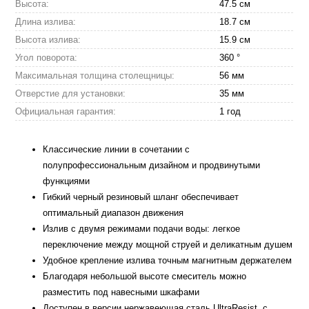
Высота:
47.5 см
Длина излива:
18.7 см
Высота излива:
15.9 см
Угол поворота:
360 °
Максимальная толщина столещницы:
56 мм
Отверстие для установки:
35 мм
Официальная гарантия:
1 год
Классические линии в сочетании с
полупрофессиональным дизайном и продвинутыми
функциями
Гибкий черный резиновый шланг обеспечивает
оптимальный диапазон движения
Излив с двумя режимами подачи воды: легкое
переключение между мощной струей и деликатным душем
Удобное крепление излива точным магнитным держателем
Благодаря небольшой высоте смеситель можно
разместить под навесными шкафами
Доступен в версии нержавеющая сталь UltraResist, с