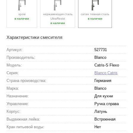
хром
нержавеющая сталь
сатин темная сталь
в наличии
UltraResist
в наличии
в наличии
Характеристики смесителя
Артикул:
527731
Производитель:
Blanco
Модель:
Catris-S Flexo
Серия:
Blanco Catris
Страна производства:
Германия
Марка:
Blanco
Назначение:
Для кухни
Управление:
Ручка справа
Корпус:
Латунь
Выдвижная лейка:
Встроенная
Кран питьевой воды:
Нет