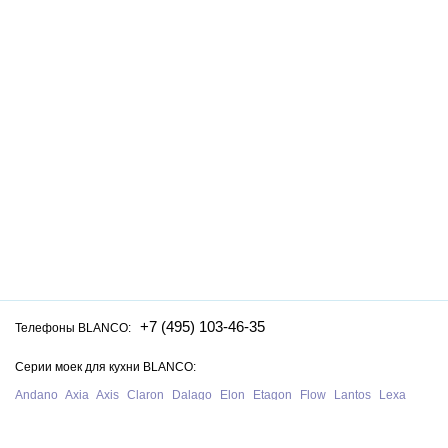
+7 (495) 103-46-35
Телефоны BLANCO:
Серии моек для кухни BLANCO:
Andano
Axia
Axis
Claron
Dalago
Elon
Etagon
Flow
Lantos
Lexa
Legra
Lemis
Livit
Metra
Naya
Pleon
Solis
Supra
Subline
Tipo
Zenar
Zerox
Zia