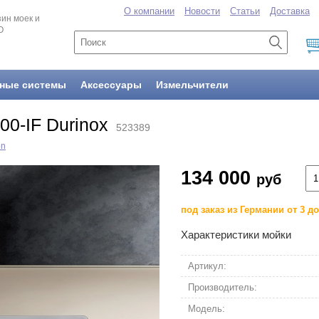
О компании
Новости
Статьи
Доставка
ин моек и
O
ные системы
Аксессуары
Измельчители
00-IF Durinox
523389
on
134 000
руб
под заказ из Германии от 3 д
Характеристики мойки
Артикул:
Производитель:
Модель: