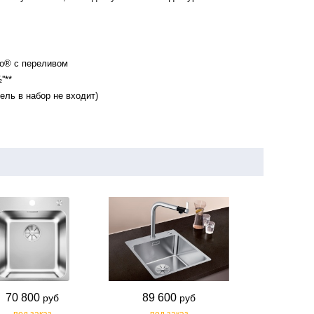
no® с переливом
'**
ель в набор не входит)
70 800
89 600
руб
руб