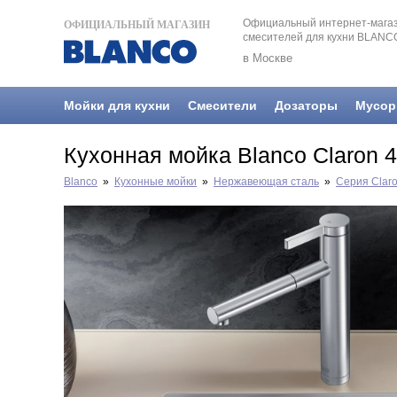
Официальный интернет-магаз
ОФИЦИАЛЬНЫЙ МАГАЗИН
смесителей для кухни BLANC
в Москве
Мойки для кухни
Смесители
Дозаторы
Мусор
Кухонная мойка Blanco Claron 4
Blanco
»
Кухонные мойки
»
Нержавеющая сталь
»
Серия Clar