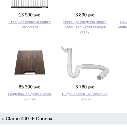
13 900
3 890
руб
руб
Складная решетка Blanco
Чистящее средство Blanco
Наб
Klappmatte
DeepClean нержавеющая
клапа
сталь
65 300
3 760
руб
руб
Разделочная доска Blanco
Сифон Blanco 1/2 Германия
223074
137262
 Claron 400-IF Durinox