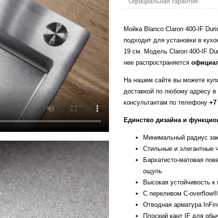
Официальная гарантия:
Мойка Blanco Claron 400-IF Du
подходит для установки в кух
19 см. Модель Claron 400-IF Du
нее распространяется
официал
На нашем сайте вы можете купит
доставкой по любому адресу в
консультантам по телефону
+7
Единство дизайна и функцио
Минимальный радиус зак
Стильные и элегантные 
Бархатисто-матовая пове
ощупь
Высокая устойчивость к
С переливом C-overflow®
Отводная арматура InFin
Плоский кант IF для обы