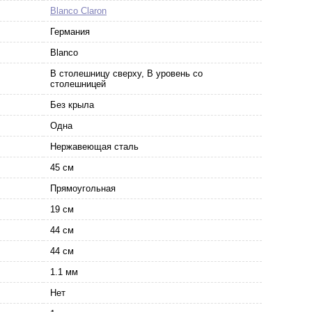
Blanco Claron
Германия
Blanco
В столешницу сверху, В уровень со
столешницей
Без крыла
Одна
Нержавеющая сталь
45 см
Прямоугольная
19 см
44 см
44 см
1.1 мм
Нет