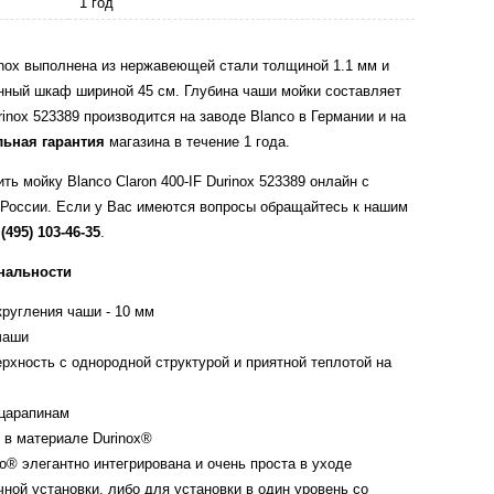
1 год
rinox выполнена из нержавеющей стали толщиной 1.1 мм и
онный шкаф шириной 45 см. Глубина чаши мойки составляет
rinox 523389 производится на заводе Blanco в Германии и на
ьная гарантия
магазина в течение 1 года.
ь мойку Blanco Claron 400-IF Durinox 523389 онлайн с
 России. Если у Вас имеются вопросы обращайтесь к нашим
 (495) 103-46-35
.
нальности
ругления чаши - 10 мм
чаши
рхность с однородной структурой и приятной теплотой на
 царапинам
 в материале Durinox®
o® элегантно интегрирована и очень проста в уходе
чной установки, либо для установки в один уровень со