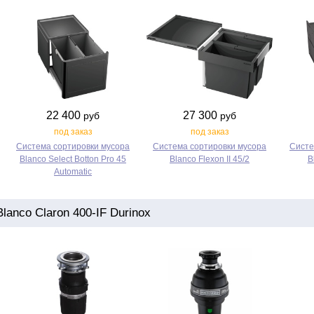
22 400
27 300
руб
руб
под заказ
под заказ
Система сортировки мусора
Система сортировки мусора
Систе
Blanco Select Botton Pro 45
Blanco Flexon II 45/2
B
Automatic
anco Claron 400-IF Durinox