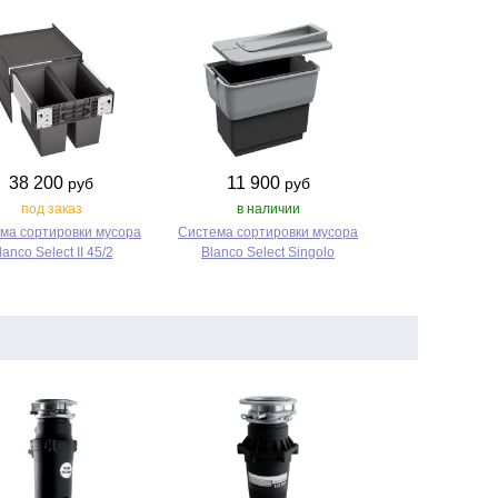
38 200
11 900
руб
руб
под заказ
в наличии
ма сортировки мусора
Система сортировки мусора
lanco Select II 45/2
Blanco Select Singolo