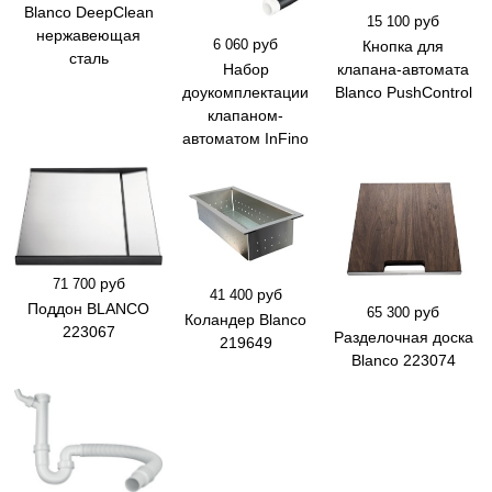
Blanco DeepClean
руб
15 100
нержавеющая
руб
6 060
Кнопка для
сталь
Набор
клапана-автомата
доукомплектации
Blanco PushControl
клапаном-
автоматом InFino
руб
71 700
руб
41 400
Поддон BLANCO
руб
65 300
Коландер Blanco
223067
Разделочная доска
219649
Blanco 223074