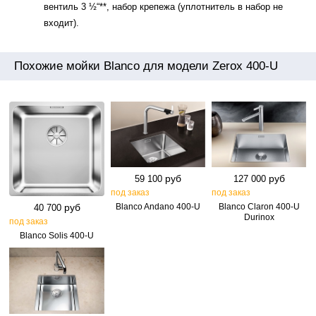
вентиль 3 ½“**, набор крепежа (уплотнитель в набор не
входит).
Похожие мойки Blanco для модели Zerox 400-U
руб
руб
59 100
127 000
под заказ
под заказ
руб
Blanco Andano 400‑U
Blanco Claron 400‑U
40 700
Durinox
под заказ
Blanco Solis 400‑U