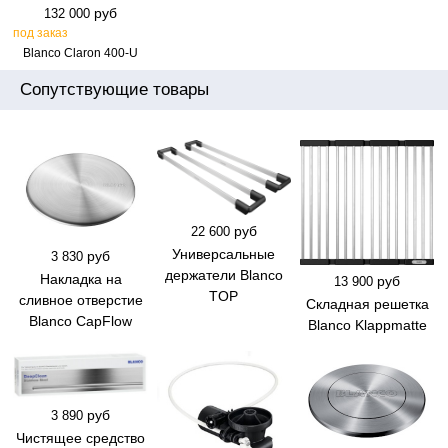
руб
132 000
под заказ
Blanco Claron 400‑U
Сопутствующие товары
руб
22 600
Универсальные
руб
3 830
держатели Blanco
Накладка на
руб
13 900
TOP
сливное отверстие
Складная решетка
Blanco CapFlow
Blanco Klappmatte
руб
3 890
Чистящее средство