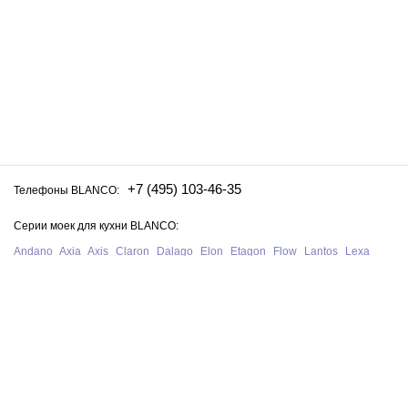
+7 (495) 103-46-35
Телефоны BLANCO:
Серии моек для кухни BLANCO:
Andano
Axia
Axis
Claron
Dalago
Elon
Etagon
Flow
Lantos
Lexa
Legra
Lemis
Livit
Metra
Naya
Pleon
Solis
Supra
Subline
Tipo
Zenar
Zerox
Zia
Серии смесителей для кухни BLANCO:
Alta
Ambis
Avona
Bravon
Carena
Catris
Culina
Daras
Evol
Fontas
Kano
Lanora
Linus
Linee
Mida
Mili
Mila
Tivo
Trima
Wega
Официальный сайт интернет-магазина моек и смесителей для кухни