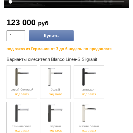
123 000
руб
Купить
под заказ из Германии от 3 до 6 недель по предоплате
Варианты смесителя Blanco Linee-S Silgranit
серый бежевый
белый
антрацит
под заказ
под заказ
под заказ
темная скала
черный
мягкий белый
под заказ
под заказ
под заказ