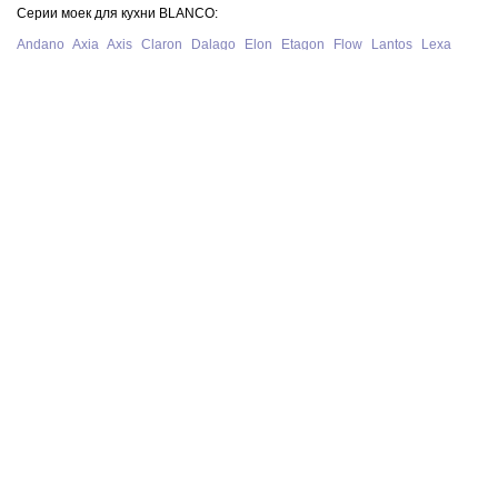
Серии моек для кухни BLANCO:
Andano
Axia
Axis
Claron
Dalago
Elon
Etagon
Flow
Lantos
Lexa
Legra
Lemis
Livit
Metra
Naya
Pleon
Solis
Supra
Subline
Tipo
Zenar
Zerox
Zia
Серии смесителей для кухни BLANCO:
Alta
Ambis
Avona
Bravon
Carena
Catris
Culina
Daras
Evol
Fontas
Kano
Lanora
Linus
Linee
Mida
Mili
Mila
Tivo
Trima
Wega
Официальный сайт интернет-магазина моек и смесителей для кухни
Blanco в Москве. На нашем сайте представлен полный ассортимент
моек, раковин и смесителей для кухни Blanco из Германии, у нас вы
можете купить продукцию Blanco с бесплатной доставкой по всей
России при сумме заказа от 10 000 рублей.
В нашем магазине представлена только
оригинальная сантехника
немецкого производства BLANCO
.
Политика конфиденциальности
© 2026 BLANCO GmbH + Co KG