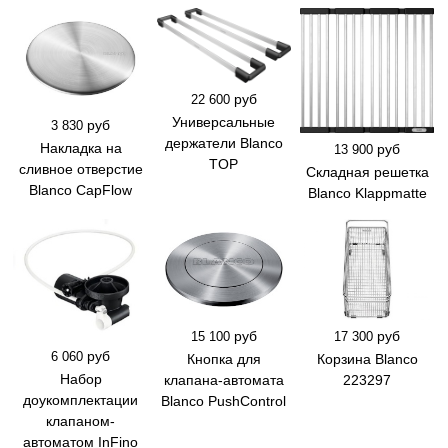
руб
22 600
Универсальные
руб
3 830
держатели Blanco
Накладка на
руб
13 900
TOP
сливное отверстие
Складная решетка
Blanco CapFlow
Blanco Klappmatte
руб
руб
15 100
17 300
руб
6 060
Кнопка для
Корзина Blanco
Набор
клапана-автомата
223297
доукомплектации
Blanco PushControl
клапаном-
автоматом InFino