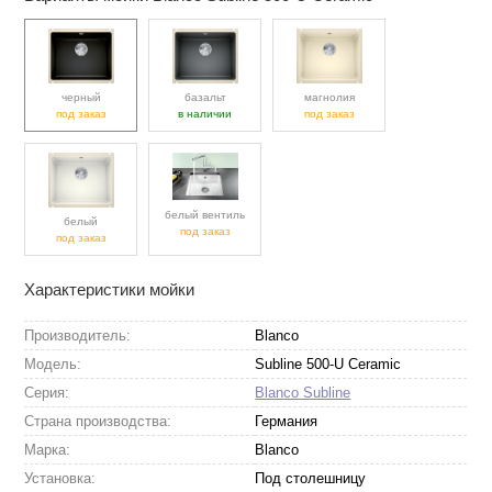
черный
базальт
магнолия
под заказ
в наличии
под заказ
белый вентиль
белый
под заказ
под заказ
Характеристики мойки
Производитель:
Blanco
Модель:
Subline 500-U Ceramic
Серия:
Blanco Subline
Страна производства:
Германия
Марка:
Blanco
Установка:
Под столешницу