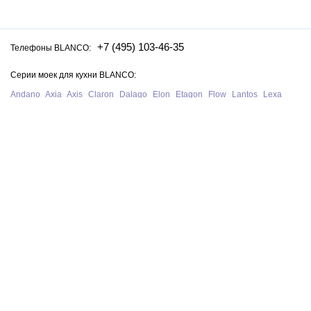
+7 (495) 103-46-35
Телефоны BLANCO:
Серии моек для кухни BLANCO:
Andano
Axia
Axis
Claron
Dalago
Elon
Etagon
Flow
Lantos
Lexa
Legra
Lemis
Livit
Metra
Naya
Pleon
Solis
Supra
Subline
Tipo
Zenar
Zerox
Zia
Серии смесителей для кухни BLANCO:
Alta
Ambis
Avona
Bravon
Carena
Catris
Culina
Daras
Evol
Fontas
Kano
Lanora
Linus
Linee
Mida
Mili
Mila
Tivo
Trima
Wega
Официальный сайт интернет-магазина моек и смесителей для кухни
Blanco в Москве. На нашем сайте представлен полный ассортимент
моек, раковин и смесителей для кухни Blanco из Германии, у нас вы
можете купить продукцию Blanco с бесплатной доставкой по всей
России при сумме заказа от 10 000 рублей.
В нашем магазине представлена только
оригинальная сантехника
немецкого производства BLANCO
.