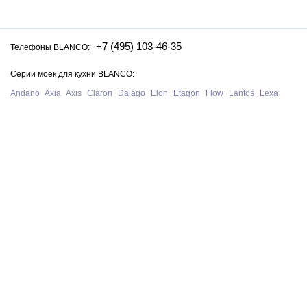
+7 (495) 103-46-35
Телефоны BLANCO:
Серии моек для кухни BLANCO:
Andano
Axia
Axis
Claron
Dalago
Elon
Etagon
Flow
Lantos
Lexa
Legra
Lemis
Livit
Metra
Naya
Pleon
Solis
Supra
Subline
Tipo
Zenar
Zerox
Zia
Серии смесителей для кухни BLANCO:
Alta
Ambis
Avona
Bravon
Carena
Catris
Culina
Daras
Evol
Fontas
Kano
Lanora
Linus
Linee
Mida
Mili
Mila
Tivo
Trima
Wega
Официальный сайт интернет-магазина моек и смесителей для кухни
Blanco в Москве. На нашем сайте представлен полный ассортимент
моек, раковин и смесителей для кухни Blanco из Германии, у нас вы
можете купить продукцию Blanco с бесплатной доставкой по всей
России при сумме заказа от 10 000 рублей.
В нашем магазине представлена только
оригинальная сантехника
немецкого производства BLANCO
.