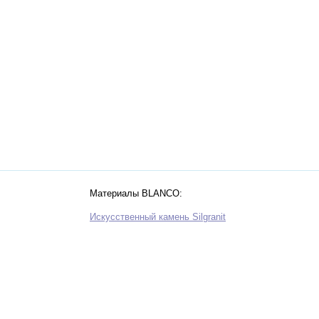
Материалы BLANCO:
Искусственный камень Silgranit
Нержавеющая сталь
Zerox
Zia
Керамика
Инновационная сталь Durinox
Способы установки моек BLANCO
 раковин и