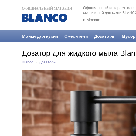
Официальный интернет-магаз
ОФИЦИАЛЬНЫЙ МАГАЗИН
смесителей для кухни BLANC
в Москве
Мойки для кухни
Смесители
Дозаторы
Мусор
Дозатор для жидкого мыла Bla
Blanco
»
Дозаторы