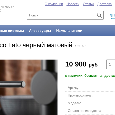
О компании
Новости
Статьи
Доставка
ин моек и
O
ные системы
Аксессуары
Измельчители
nco Lato черный матовый
525789
10 900
руб
в наличии, бесплатная доста
Артикул:
Производитель:
Модель:
Страна производства: