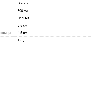
Blanco
300 мл
Чёрный
3.5 см
ещницы:
4.5 см
1 год