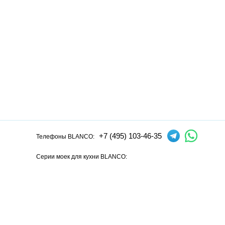
+7 (495) 103-46-35
Телефоны BLANCO:
Серии моек для кухни BLANCO:
Andano
Axia
Axis
Claron
Dalago
Elon
Etagon
Flow
Lantos
L
Серии смесителей для кухни BLANCO:
Alta
Ambis
Avona
Bravon
Carena
Catris
Culina
Daras
Evol
F
Официальный сайт интернет-магазина моек и смесителей для кух