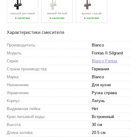
черный матовый
мягкий белый
вулкан серый
в наличии
в наличии
в наличии
Характеристики смесителя
Производитель:
Blanco
Модель:
Fontas II Silgranit
Серия:
Blanco Fontas
Страна производства:
Германия
Марка:
Blanco
Назначение:
Для кухни
Управление:
Ручка справа
Корпус:
Латунь
Выдвижная лейка:
Нет
Кран питьевой воды:
Встроенный
Высота:
30 см
Длина излива:
20.5 см