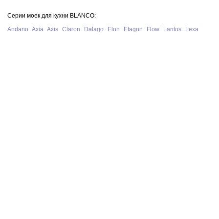
Серии моек для кухни BLANCO:
Andano
Axia
Axis
Claron
Dalago
Elon
Etagon
Flow
Lantos
Lexa
Legra
Lemis
Livit
Metra
Naya
Pleon
Solis
Supra
Subline
Tipo
Zenar
Zerox
Zia
Серии смесителей для кухни BLANCO:
Alta
Ambis
Avona
Bravon
Carena
Catris
Culina
Daras
Evol
Fontas
Kano
Lanora
Linus
Linee
Mida
Mili
Mila
Tivo
Trima
Wega
Официальный сайт интернет-магазина моек и смесителей для кухни
Blanco в Москве. На нашем сайте представлен полный ассортимент
моек, раковин и смесителей для кухни Blanco из Германии, у нас вы
можете купить продукцию Blanco с бесплатной доставкой по всей
России при сумме заказа от 10 000 рублей.
В нашем магазине представлена только
оригинальная сантехника
немецкого производства BLANCO
.
Политика конфиденциальности
© 2026 BLANCO GmbH + Co KG